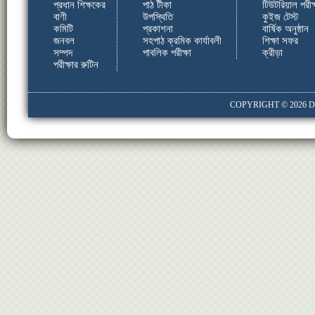
প্রধান শিক্ষকের
পাঠ টীকা
টিউটরিয়াল পরীক্
বাণী
উপস্থিতি
কুইজ টেস্ট
কমিটি
প্রকাশনা
বার্ষিক অনুষ্ঠান
জনবল
সহপাঠ ক্রমিক কার্যাবলী
শিক্ষা সফর
সম্পদ
পাবলিক পরীক্ষা
ক্রীড়া
পরীক্ষার রুটিন
COPYRIGHT © 2026
D