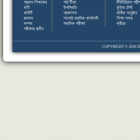
প্রধান শিক্ষকের
পাঠ টীকা
টিউটরিয়াল পরীক্
বাণী
উপস্থিতি
কুইজ টেস্ট
কমিটি
প্রকাশনা
বার্ষিক অনুষ্ঠান
জনবল
সহপাঠ ক্রমিক কার্যাবলী
শিক্ষা সফর
সম্পদ
পাবলিক পরীক্ষা
ক্রীড়া
পরীক্ষার রুটিন
COPYRIGHT © 2026
D