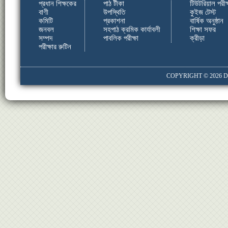
প্রধান শিক্ষকের
পাঠ টীকা
টিউটরিয়াল পরীক্
বাণী
উপস্থিতি
কুইজ টেস্ট
কমিটি
প্রকাশনা
বার্ষিক অনুষ্ঠান
জনবল
সহপাঠ ক্রমিক কার্যাবলী
শিক্ষা সফর
সম্পদ
পাবলিক পরীক্ষা
ক্রীড়া
পরীক্ষার রুটিন
COPYRIGHT © 2026
D