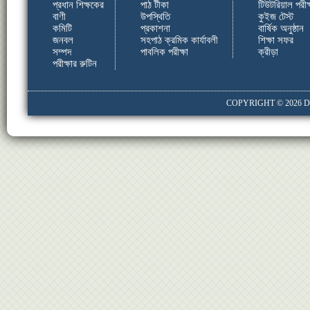
প্রধান শিক্ষকের
পাঠ টীকা
টিউটরিয়াল পরীক্
বাণী
উপস্থিতি
কুইজ টেস্ট
কমিটি
প্রকাশনা
বার্ষিক অনুষ্ঠান
জনবল
সহপাঠ ক্রমিক কার্যাবলী
শিক্ষা সফর
সম্পদ
পাবলিক পরীক্ষা
ক্রীড়া
পরীক্ষার রুটিন
COPYRIGHT © 2026
D